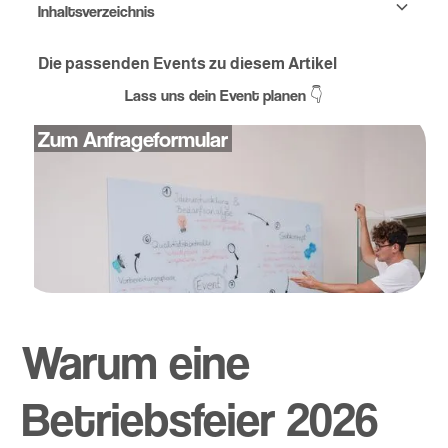
Inhaltsverzeichnis
Warum eine Betriebsfeier 2026 planen?
Deine individuelle Betriebsfeier 2026
Die perfekte Location für deine Betriebsfeier
Das passende Catering für deine Betriebsfeier
Die passenden Events zu diesem Artikel
Tipps zur Gestaltung einer individuellen Betriebsfeier
Faktoren bei der Wahl der Location
Catering-Optionen für jede Betriebsfeier
Lass uns dein Event planen 👇
Zum Anfrageformular
Warum eine
Betriebsfeier 2026