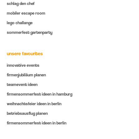
schlag den chef
mobiler escape room
lego challange
sommerfest gartenparty
unsere favourites
innovative events
firmenjubiläum planen
teamevent ideen
firmensommerfest ideen in hamburg
weihnachtsfeier ideen in berlin
betriebsausflug planen
firmensommerfest ideen in berlin