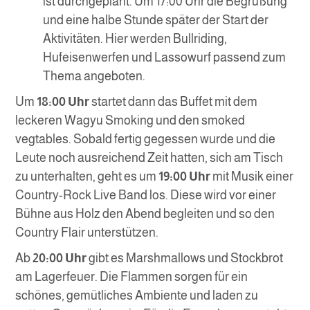
ist durchgeplant. Um 17:00 Uhr die Begrüßung
und eine halbe Stunde später der Start der
Aktivitäten. Hier werden Bullriding,
Hufeisenwerfen und Lassowurf passend zum
Thema angeboten.
Um
18:00 Uhr
startet dann das Buffet mit dem
leckeren Wagyu Smoking und den smoked
vegtables. Sobald fertig gegessen wurde und die
Leute noch ausreichend Zeit hatten, sich am Tisch
zu unterhalten, geht es um
19:00 Uhr
mit Musik einer
Country-Rock Live Band los. Diese wird vor einer
Bühne aus Holz den Abend begleiten und so den
Country Flair unterstützen.
Ab
20:00 Uhr
gibt es Marshmallows und Stockbrot
am Lagerfeuer. Die Flammen sorgen für ein
schönes, gemütliches Ambiente und laden zu