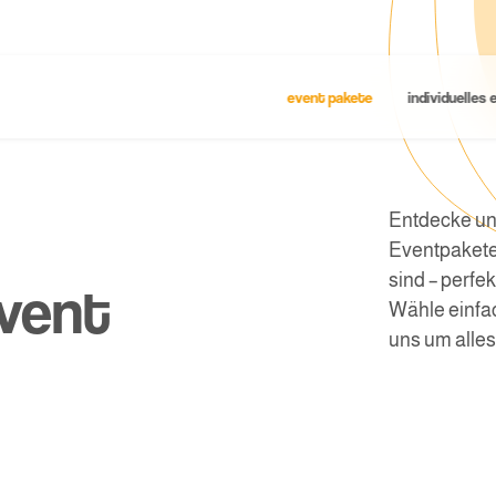
event pakete
individuelles
Entdecke un
Eventpakete
sind – perfe
event
Wähle einfa
uns um alles