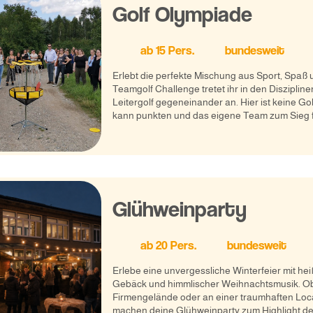
Golf Olympiade
ab
15
Pers.
bundesweit
Erlebt die perfekte Mischung aus Sport, Spaß 
Teamgolf Challenge tretet ihr in den Disziplin
Leitergolf gegeneinander an. Hier ist keine Gol
kann punkten und das eigene Team zum Sieg 
Glühweinparty
ab
20
Pers.
bundesweit
Erlebe eine unvergessliche Winterfeier mit h
Gebäck und himmlischer Weihnachtsmusik. Ob
Firmengelände oder an einer traumhaften Loca
machen deine Glühweinparty zum Highlight de