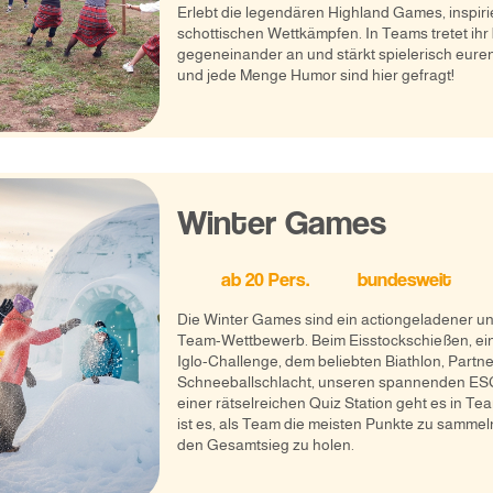
Erlebt die legendären Highland Games, inspirie
schottischen Wettkämpfen. In Teams tretet ihr
gegeneinander an und stärkt spielerisch euren
und jede Menge Humor sind hier gefragt!
Winter Games
ab
20
Pers.
bundesweit
Die Winter Games sind ein actiongeladener u
Team-Wettbewerb. Beim Eisstockschießen, e
Iglo-Challenge, dem beliebten Biathlon, Partne
Schneeballschlacht, unseren spannenden E
einer rätselreichen Quiz Station geht es in Te
ist es, als Team die meisten Punkte zu samme
den Gesamtsieg zu holen.