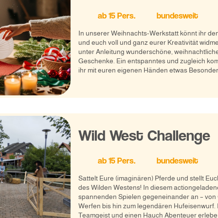
ab
15
Pers.
bundesweit
In unserer Weihnachts-Werkstatt könnt ihr de
und euch voll und ganz eurer Kreativität widme
unter Anleitung wunderschöne, weihnachtlich
Geschenke. Ein entspanntes und zugleich kom
ihr mit euren eigenen Händen etwas Besondere
Wild West Challenge
ab
15
Pers.
bundesweit
Sattelt Eure (imaginären) Pferde und stellt 
des Wilden Westens! In diesem actiongeladene
spannenden Spielen gegeneinander an – von
Werfen bis hin zum legendären Hufeisenwurf. Pe
Teamgeist und einen Hauch Abenteuer erleben