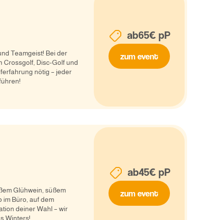
ab
65
€ pP
und Teamgeist! Bei der
zum event
en Crossgolf, Disc-Golf und
ferfahrung nötig – jeder
führen!
ab
45
€ pP
eißem Glühwein, süßem
zum event
 im Büro, auf dem
tion deiner Wahl – wir
s Winters!