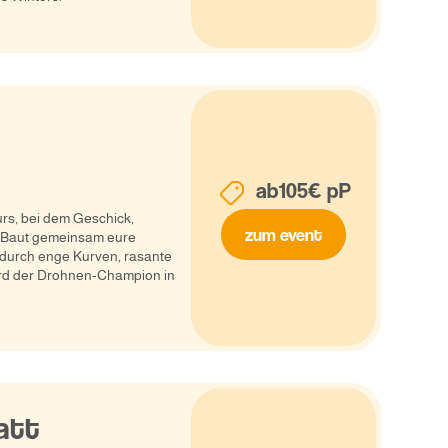
ab
105
€ pP
rs, bei dem Geschick,
zum event
. Baut gemeinsam eure
 durch enge Kurven, rasante
ird der Drohnen-Champion in
att