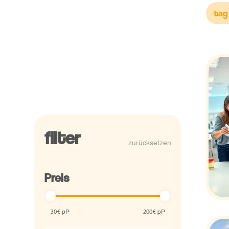
tag
filter
zurücksetzen
Preis
30
€ pP
200
€ pP