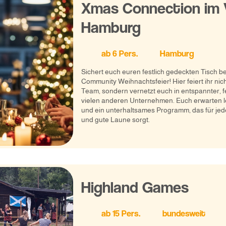
Xmas Connection im
Hamburg
ab
6
Pers.
Hamburg
Sichert euch euren festlich gedeckten Tisch b
Community Weihnachtsfeier! Hier feiert ihr nic
Team, sondern vernetzt euch in entspannter, f
vielen anderen Unternehmen. Euch erwarten l
und ein unterhaltsames Programm, das für je
und gute Laune sorgt.
Highland Games
ab
15
Pers.
bundesweit