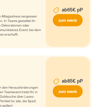
ab
65
€ pP
n Alltagsstress vergessen
zum event
n. In Teams gestaltet ihr
e Dekorationen oder
munikatives Event, bei dem
s erschafft.
ab
85
€ pP
Euch den Herausforderungen
zum event
n Teamevent tretet Ihr in
 Goldsuche über Lasso-
rfekt für alle, die Spaß,
 wollen!