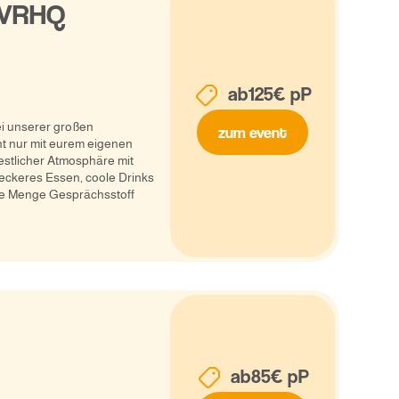
 VRHQ
ab
125
€ pP
ei unserer großen
zum event
ht nur mit eurem eigenen
estlicher Atmosphäre mit
eckeres Essen, coole Drinks
de Menge Gesprächsstoff
ab
85
€ pP