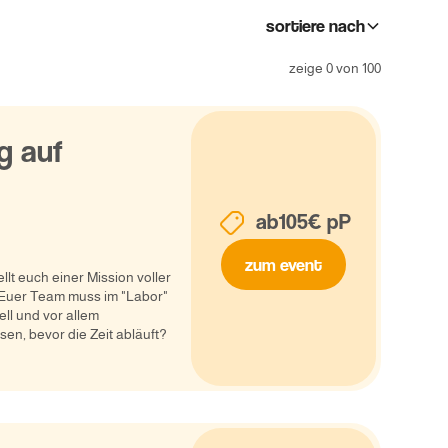
sortiere nach
zeige
0
von
100
g auf
ab
105
€ pP
zum event
llt euch einer Mission voller
Euer Team muss im "Labor"
ell und vor allem
sen, bevor die Zeit abläuft?