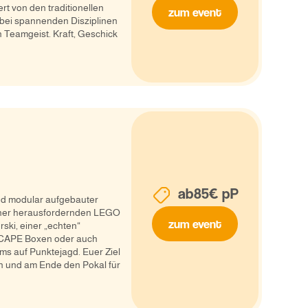
rt von den traditionellen
zum event
 bei spannenden Disziplinen
 Teamgeist. Kraft, Geschick
ab
85
€ pP
nd modular aufgebauter
iner herausfordernden LEGO
zum event
rski, einer „echten“
SCAPE Boxen oder auch
ams auf Punktejagd. Euer Ziel
ln und am Ende den Pokal für