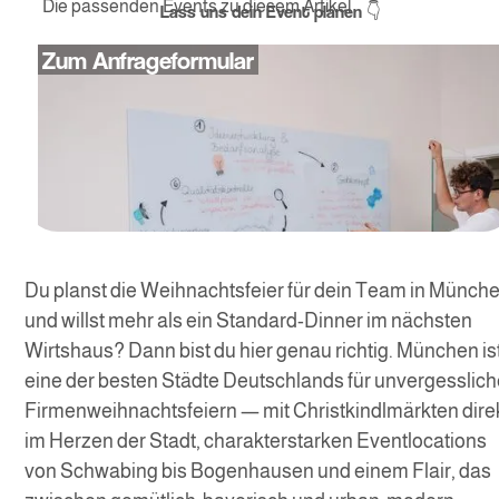
Die passenden Events zu diesem Artikel
1. Idee: Tablet-Rallye durch die Münchner Christkindlmärkte
Lass uns dein Event planen 👇
2. Idee: Mobile Escape Room als Programmpunkt der
Weihnachtsfeier München
Zum Anfrageformular
3. Idee: Glühweinparty als Weihnachtsfeier München in
Reinform
4. Idee: Lego Challenge — Kreativ & überraschend anders
5. Idee: Weihnachts-Quizshow als Highlight eurer
Weihnachtsfeier München
6. Idee: Teampainting — Das gemeinsame Weihnachtsbild
7. Idee: Virtuelle Weihnachtsfeier München für hybride Teams
Du planst die Weihnachtsfeier für dein Team in Münch
und willst mehr als ein Standard-Dinner im nächsten
Wirtshaus? Dann bist du hier genau richtig. München is
eine der besten Städte Deutschlands für unvergesslic
Firmenweihnachtsfeiern — mit Christkindlmärkten dire
im Herzen der Stadt, charakterstarken Eventlocations
von Schwabing bis Bogenhausen und einem Flair, das