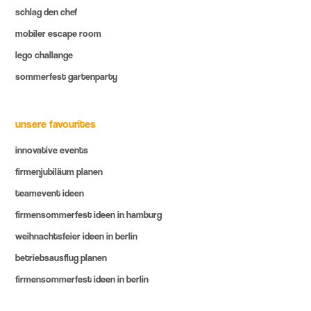
schlag den chef
mobiler escape room
lego challange
sommerfest gartenparty
unsere favourites
innovative events
firmenjubiläum planen
teamevent ideen
firmensommerfest ideen in hamburg
weihnachtsfeier ideen in berlin
betriebsausflug planen
firmensommerfest ideen in berlin