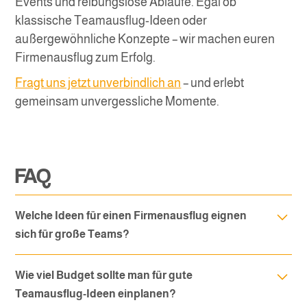
Events und reibungslose Abläufe. Egal ob
klassische Teamausflug-Ideen oder
außergewöhnliche Konzepte – wir machen euren
Firmenausflug zum Erfolg.
Fragt uns jetzt unverbindlich an
– und erlebt
gemeinsam unvergessliche Momente.
FAQ
Welche Ideen für einen Firmenausflug eignen
sich für große Teams?
Stadtrallyes, Tablet-Rallyes oder Team-Olympiaden
Wie viel Budget sollte man für gute
funktionieren hervorragend für Gruppen ab 20 Personen.
Teamausflug-Ideen einplanen?
Teams werden in kleinere Gruppen aufgeteilt, die