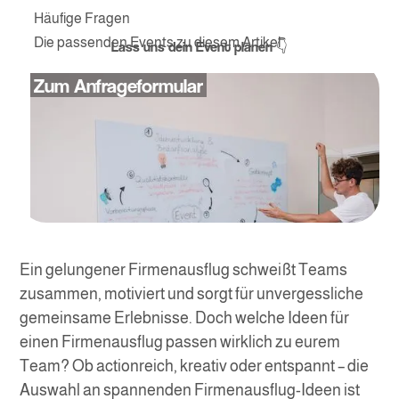
Kurz & knapp 🔍
Warum sind gute Ideen für einen Firmenausflug so
Outdoor-Abenteuer: Actionreiche Teamausflug-Ideen
Kreative Workshops als Ideen für einen
Kulinarische Erlebnisse: Genussvolle Firmenausflug
Indoor-Alternativen: Wetterunabhängige
Die passenden Ideen für einen Firmenausflug wählen
Mit firmenevents.de zum perfekten
Häufige Fragen
wichtig?
Firmenausflug
Ideen
Teamausflug-Ideen
Firmenausflug
Die passenden Events zu diesem Artikel
Lass uns dein Event planen 👇
Zum Anfrageformular
Ein gelungener Firmenausflug schweißt Teams
zusammen, motiviert und sorgt für unvergessliche
gemeinsame Erlebnisse. Doch welche Ideen für
einen Firmenausflug passen wirklich zu eurem
Team? Ob actionreich, kreativ oder entspannt – die
Auswahl an spannenden Firmenausflug-Ideen ist