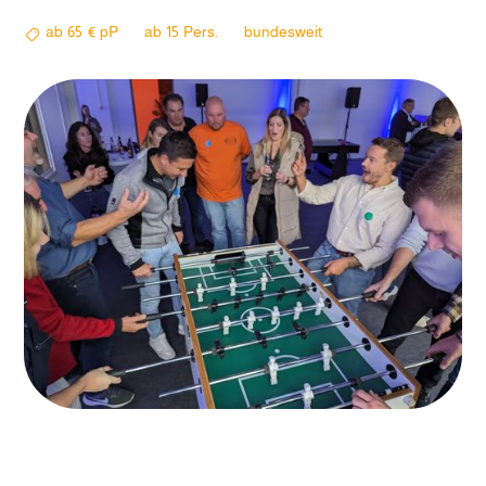
ab
65
€ pP
ab
15
Pers.
bundesweit