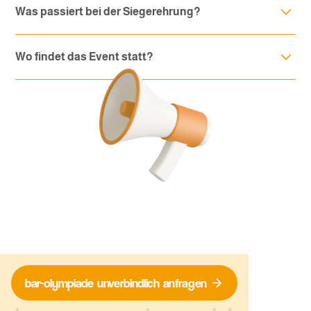
Was passiert bei der Siegerehrung?
Profi-Skills.
Das Siegerteam wird gebührend gefeiert – auf Wunsch mit
Wo findet das Event statt?
Urkunden, Medaillen oder einem Pokal.
Deutschlandweit, in einer Bar Eurer Wahl oder einer
passenden Location, die wir gerne für Euch organisieren.
bar-olympiade
unverbindlich
anfragen