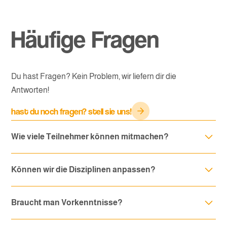
Häufige Fragen
Du hast Fragen
? Kein Problem, wir liefern dir die
Antworten!
hast du noch fragen? stell sie uns!
Wie viele Teilnehmer können mitmachen?
Die Bar-Olympiade eignet sich für Gruppen von 15 bis 150
Können wir die Disziplinen anpassen?
Personen.
Klar! Wir passen das Event an Eure Wünsche an – egal ob
Braucht man Vorkenntnisse?
thematisch, saisonal oder kreativ.
Nein, jeder kann mitmachen. Hier geht’s um Spaß, nicht um