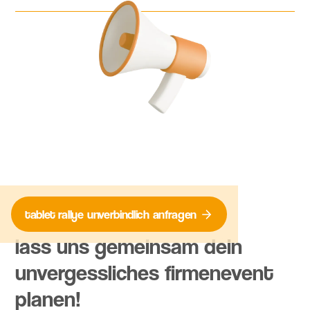
an eure Corporate Identity anpassen.
Die reine Spielzeit beträgt 1,5 Stunden. Mit Begrüßung,
Einweisung und Siegerehrung dauert das Event
insgesamt etwa 2,5 Stunden. Wir passen den Ablauf gerne
individuell an deine zeitlichen Wünsche an.
tablet rallye
unverbindlich
anfragen
lass uns gemeinsam dein
unvergessliches firmenevent
planen!