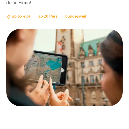
deine Firma!
ab
65
€ pP
ab
20
Pers.
bundesweit